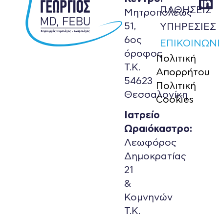
ΠΑΘΗΣΕΙΣ
Μητροπόλεως
51,
ΥΠΗΡΕΣΙΕΣ
6ος
ΕΠΙΚΟΙΝΩΝ
όροφος
Πολιτική
Τ.Κ.
Απορρήτου
54623
Πολιτική
Θεσσαλονίκη
Cookies
Ιατρείο
Ωραιόκαστρο:
Λεωφόρος
Δημοκρατίας
21
&
Κομνηνών
Τ.Κ.