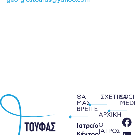
georgiostoufas@yahoo.com
ΘΑ
ΣΧΕΤΙΚΑ
SOC
ΜΑΣ
MED
ΒΡΕΙΤΕ
ΑΡΧΙΚΗ
Ο
Ιατρείο
ΙΑΤΡΟΣ
Κέντρο: